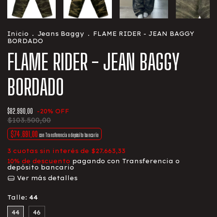
Inicio
.
Jeans Baggy
.
FLAME RIDER - JEAN BAGGY
BORDADO
FLAME RIDER - JEAN BAGGY
BORDADO
$82.990,00
-
20
%
OFF
$103.500,00
$74.691,00
con
Transferencia o depósito bancario
3
cuotas sin interés de
$27.663,33
10% de descuento
pagando con Transferencia o
depósito bancario
Ver más detalles
Talle:
44
44
46