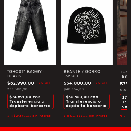
"GHOST" BAGGY -
BEANIE / GORRO
JEAN
BLACK
"SKULL"
¨ESM
$82.990,00
$34.000,00
$79
-
17
%
OFF
-
17
%
OFF
$99.588,00
$40.964,00
$109.
$74.691,00
con
$30.600,00
con
$71
Transferencia o
Transferencia o
Tra
depósito bancario
depósito bancario
dep
3
x
$27.663,33
sin interés
3
x
$11.333,33
sin interés
3
x
$2